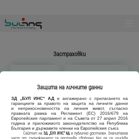
Застраховки
Защита на личните данни
ЗД „БУЛ ИНС“ АД
е ангажирано с
прилагането на
гаранциите за правото
на защита на личните данни
Автомобили
Имущество
и
неприкосновеността на личния живот,
съгласно
правната рамка на Регламент
(ЕС) 2016/679 на
Европейския парламент и на
Съвета от 27 април 2016
година и приложимото законодателство
на Република
България и държавите
членки на Европейския съюз.
Сайтът на
ЗД „БУЛ ИНС“ АД
е
публично достъпен. Значителна
част от
съдържанието се достъпва свободно, без
да се изисква