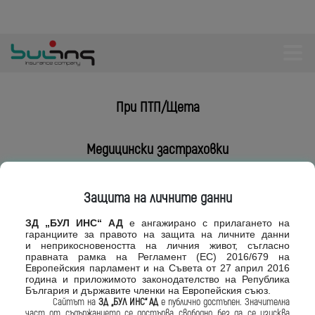
При ПТП/Щета
Медицински застраховки
Транспорт и товари
Защита на личните данни
ЗД „БУЛ ИНС“ АД
е ангажирано с
прилагането на
Отговорности
гаранциите за правото
на защита на личните данни
и
неприкосновеността на личния живот,
съгласно
правната рамка на Регламент
(ЕС) 2016/679 на
Европейския парламент и на
Съвета от 27 април 2016
Гаранции
година и приложимото законодателство
на Република
България и държавите
членки на Европейския съюз.
Сайтът на
ЗД „БУЛ ИНС“ АД
е
публично достъпен. Значителна
част от
съдържанието се достъпва свободно, без
да се изисква