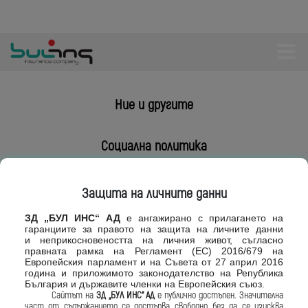
Ние и другите
Социална политика
Актуално
Защита на личните данни
ЗД „БУЛ ИНС“ АД
е ангажирано с
прилагането на
Видео новини
гаранциите за правото
на защита на личните данни
и
неприкосновеността на личния живот,
съгласно
правната рамка на Регламент
(ЕС) 2016/679 на
Европейския парламент и на
Съвета от 27 април 2016
година и приложимото законодателство
на Република
България и държавите
членки на Европейския съюз.
ВИДЕО НОВИНИ
29.09.2020
Сайтът на
ЗД „БУЛ ИНС“ АД
е
публично достъпен. Значителна
част от
съдържанието се достъпва свободно, без
да се изисква