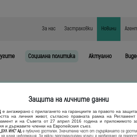
За нас
Застраховки
Новини
Аген
ругите
Социална политика
Актуално
Виде
Защита на личните данни
ние по стънт със съдействието
Д
е ангажирано с
прилагането на гаранциите за правото
на защита
ието на ЗД „Бул Инс“ АД
остта на личния живот,
съгласно правната рамка на Регламен
ово
ламент и на
Съвета от 27 април 2016 година и приложимото з
ия и държавите
членки на Европейския съюз.
 „БУЛ ИНС“ АД
е
публично достъпен. Значителна част от
съдържанието се достъп
Европа се събраха в надпреварата за отличия на международното съ
 на лична
информация. За някои персонализирани
услуги,
е необходимо да предос