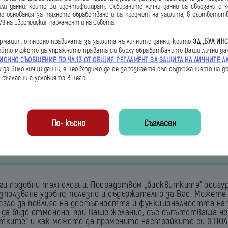
а три дни във Велико Търново, състезателите показваха опасни и зрел
или данни, които Ви идентифицират
. Събираните лични
данни са свързани с 
е основания за
тяхното обработване и са предмет на
защита, в съответств
едем европейски държави. Впечатлени от майсторските номера с м
79 на Европейския
парламент и на Съвета.
е 5000 евро. Той беше разпределен между първите петима състезат
ормация, относно
правилата за защита на личните данни,
които
ЗД „БУЛ ИНС
който можете да
упражните правата си върху
обработваните Ваши лични да
ОННО СЪОБЩЕНИЕ ПО ЧЛ.13 ОТ
ОБЩИЯ РЕГЛАМЕНТ ЗА ЗАЩИТА НА ЛИЧНИТЕ
Д
и да
било лични данни, е необходимо да се
запознаете със съдържанието на
д
е
съгласни с условията в него.
По- късно
Съгласен
Къде може да ни откриете
руги подобни технологии. Посредством „бисквитките“ осиг
ползване удобно, полезно и съдържателно за Вас. Можете
могло да повлияе на достъпността и функционалността на у
е да бъде отменено, при Ваше желание, със съпътстваща н
итките" и как можете да промените настройките си в ПО