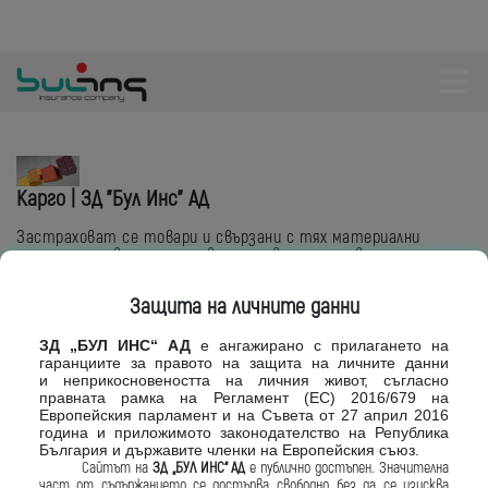
Карго | ЗД "Бул Инс" АД
Застраховат се товари и свързани с тях материални
интереси по време на превоз, независимо от вида на
превозното средство, срещу загуба и/или повреда, която е
пряка последица от настъпването на застрахователните
Защита на личните данни
рискове, посочени в договора за застраховка.
ЗД „БУЛ ИНС“ АД
е ангажирано с
прилагането на
гаранциите за правото
на защита на личните данни
и
неприкосновеността на личния живот,
съгласно
правната рамка на Регламент
(ЕС) 2016/679 на
Европейския парламент и на
Съвета от 27 април 2016
година и приложимото законодателство
на Република
България и държавите
членки на Европейския съюз.
Сайтът на
ЗД „БУЛ ИНС“ АД
е
публично достъпен. Значителна
част от
съдържанието се достъпва свободно, без
да се изисква