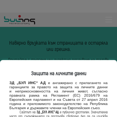
Навярно връзката към страницата е остаряла
или грешна.
Опитайте с търсене или директно посочване на тагове
от списъка по долу.
Защита на личните данни
Каско
Гражданска отговорност
ЗД „БУЛ ИНС“ АД
е ангажирано с
прилагането на
гаранциите за правото
на защита на личните данни
и
неприкосновеността на личния живот,
съгласно
правната рамка на Регламент
(ЕС) 2016/679 на
Кражба
Имущество
Европейския парламент и на
Съвета от 27 април 2016
година и приложимото законодателство
на Република
България и държавите
членки на Европейския съюз.
Сайтът на
ЗД „БУЛ ИНС“ АД
е
публично достъпен. Значителна
Пожар
Важни телефони
част от
съдържанието се достъпва свободно, без
да се изисква